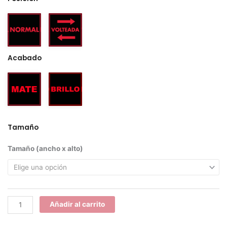
Acabado
Tamaño
Deadpool
Tamaño (ancho x alto)
I
cantidad
Añadir al carrito