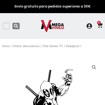
Envío gratuito para pedidos superiores a 30€
0
Ca
Inicio
/
Vinilos decorativos
/
Cine Series TV
/ Deadpool I