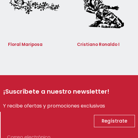
Floral Mariposa
Cristiano Ronaldo I
¡Suscríbete a nuestro newsletter!
Y recibe ofertas y promociones exclusivas
Regístrate
Correo