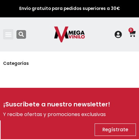
Envío gratuito para pedidos superiores a 30€
0
Ca
Categorías
¡Suscríbete a nuestro newsletter!
Y recibe ofertas y promociones exclusivas
Regístrate