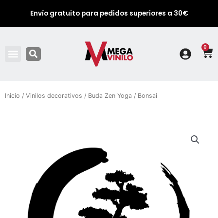
Envío gratuito para pedidos superiores a 30€
0
Ca
Inicio
/
Vinilos decorativos
/
Buda Zen Yoga
/ Bonsai