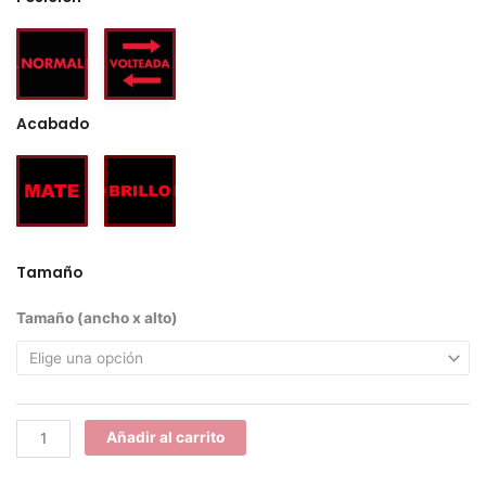
Acabado
Tamaño
Bonsai
Tamaño (ancho x alto)
cantidad
Añadir al carrito