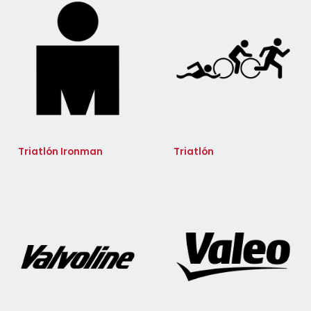
Triatlón Ironman
Triatlón