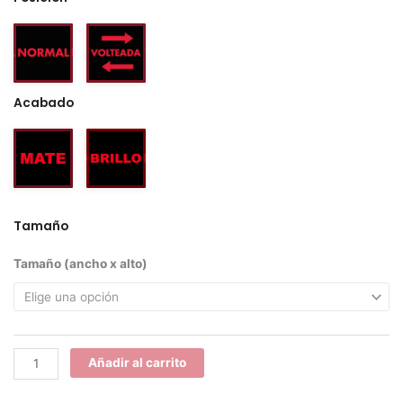
Acabado
Tamaño
Sport
Tamaño (ancho x alto)
cantidad
Añadir al carrito