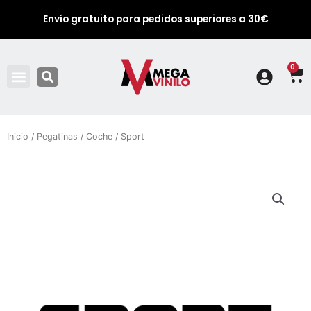
Envío gratuito para pedidos superiores a 30€
0
Ca
Inicio
/
Pegatinas
/
Coche
/ Sport