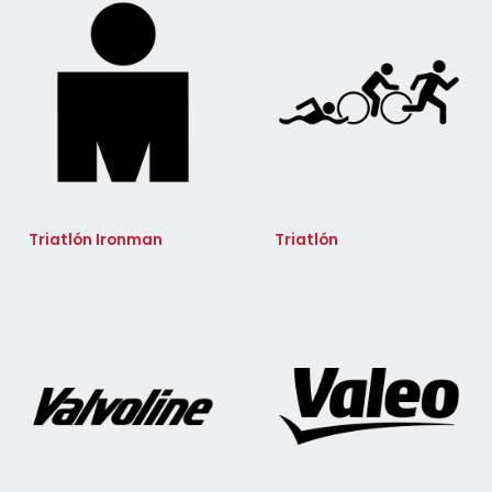
Triatlón Ironman
Triatlón