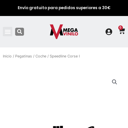
Envío gratuito para pedidos superiores a 30€
0
Ca
Inicio
/
Pegatinas
/
Coche
/ Speedline Corse I