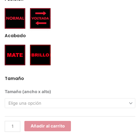
Acabado
Tamaño
Speedline
Tamaño (ancho x alto)
Corse
I
cantidad
Añadir al carrito