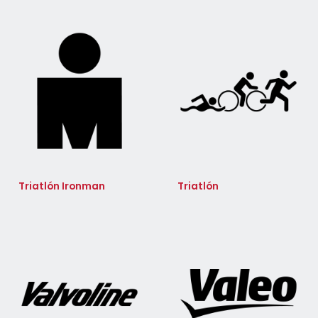
Triatlón Ironman
Triatlón