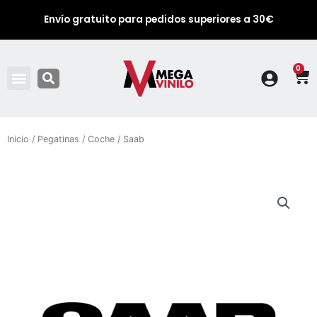
Envío gratuito para pedidos superiores a 30€
0
Ca
Inicio
/
Pegatinas
/
Coche
/ Saab