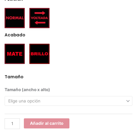
Acabado
Tamaño
Saab
Tamaño (ancho x alto)
cantidad
Añadir al carrito