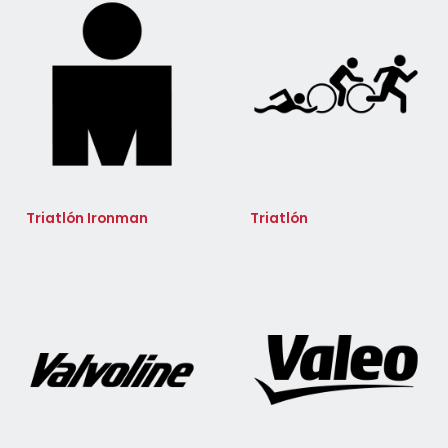
Triatlón Ironman
Triatlón