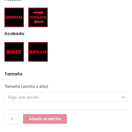
Acabado
Tamaño
KYB
Tamaño (ancho x alto)
cantidad
Añadir al carrito