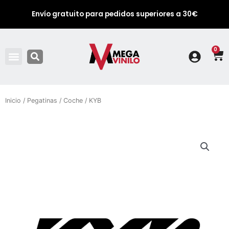
Envío gratuito para pedidos superiores a 30€
0
Ca
Inicio
/
Pegatinas
/
Coche
/ KYB