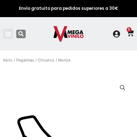
Envío gratuito para pedidos superiores a 30€
0
Ca
Inicio
/
Pegatinas
/
Circuitos
/ Monza