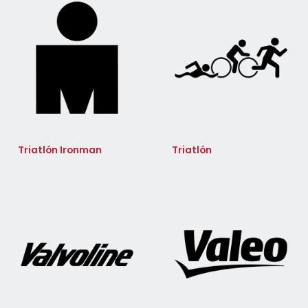
Triatlón Ironman
Triatlón