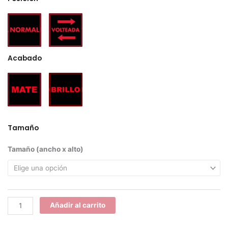
Acabado
Tamaño
Monza
Tamaño (ancho x alto)
cantidad
Añadir al carrito